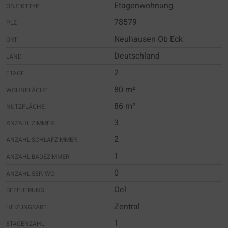
Etagenwohnung
OBJEKTTYP
78579
PLZ
Neuhausen Ob Eck
ORT
Deutschland
LAND
2
ETAGE
80 m²
WOHNFLÄCHE
86 m²
NUTZFLÄCHE
3
ANZAHL ZIMMER
2
ANZAHL SCHLAFZIMMER
1
ANZAHL BADEZIMMER
0
ANZAHL SEP. WC
Oel
BEFEUERUNG
Zentral
HEIZUNGSART
1
ETAGENZAHL