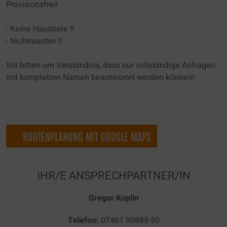
Provisionsfrei!
unseren Datenschutzbestimmungen.
- Keine Haustiere !!
Es besteht insbesondere das Risiko, dass Ihre
- Nichtraucher !!
Daten von US-Behörden zu Kontroll- und
Überwachungszwecken, möglicherweise ohne
Wir bitten um Verständnis, dass nur vollständige Anfragen
Rechtsmittel, verarbeitet werden. Wenn Sie auf
mit kompletten Namen beantwortet werden können!
"Nur essenzielle Cookies akzeptieren" klicken,
findet die oben beschriebene Übertragung nicht
statt.
ROUTENPLANUNG MIT GOOGLE MAPS
IHR/E ANSPRECHPARTNER/IN
Gregor Koplin
Telefon:
07461 90889-50