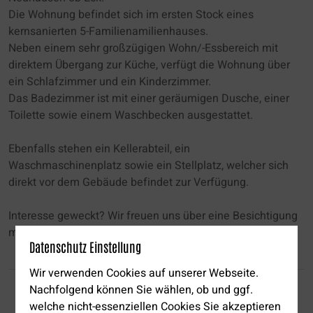
Die Wohnung befindet sich im ersten Stock eines
kernsanierten 5-Familienamilienhauses.
Neben einem sehr großzügigen Wohn/-Essbereich mit
direktem Übergang zur Küche, verfügt die Wohnung über
ein Schlafzimmer und ein Kinderzimmer.
Das Badezimmer ist mit einer geräumigen Dusche, einer
Toilette sowie einem Waschbecken ausgestattet.
Ebenfalls stehen ein Kellerabteil, ein
Waschmaschinenplatz sowie ein Stellplatz, welcher sich
direkt vor dem Gebäude befindet zur Verfügung.
Interesse geweckt? Wir freuen uns über eine Besichtigung
mit Ihnen vor Ort.
Datenschutz Einstellung
Wir verwenden Cookies auf unserer Webseite.
Nachfolgend können Sie wählen, ob und ggf.
welche nicht-essenziellen Cookies Sie akzeptieren