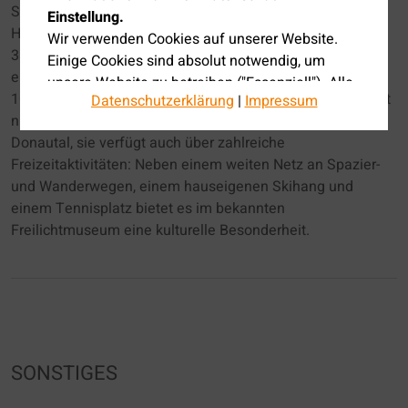
Straße hinunter befindet sich eine Hausarztpraxis mit 4
Einstellung.
Hausärzten. Neuhausen ob Eck selbst verfügt über knapp
Wir verwenden Cookies auf unserer Website.
3800 Einwohnern und liegt landschaftlich reizvoll auf
Einige Cookies sind absolut notwendig, um
einem südlichen Ausläufer der schwäbischen Alb, knapp
unsere Website zu betreiben ("Essenziell"). Alle
10km von Tuttlingen entfernt. Die Gemeinde besticht nicht
Datenschutzerklärung
|
Impressum
anderen Cookies werden nur gesetzt, wenn Sie
nur durch ihre unmittelbare Nähe zum Bodensee und zum
ihrer Verwendung zustimmen.
Donautal, sie verfügt auch über zahlreiche
Über die Auswahl bestimmter Cookies in den
Freizeitaktivitäten: Neben einem weiten Netz an Spazier-
Akkordeon-Elementen können Sie wählen, ob
und Wanderwegen, einem hauseigenen Skihang und
Sie "nur wesentliche Cookies ", "alle Cookies
einem Tennisplatz bietet es im bekannten
akzeptieren" oder "individuelle Datenschutz
Freilichtmuseum eine kulturelle Besonderheit.
Einstellung speichern" möchten.
Die Zustimmung zur Verwendung von nicht
essentiellen Cookies ist freiwillig. Sie können
Ihre Einstellungen auch nachträglich über die
Schaltfläche "Datenschutz Einstellung" ändern,
SONSTIGES
die Sie im Fußbereich der Seite finden.
Ergänzende Informationen finden Sie in