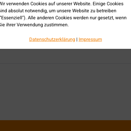
Wir verwenden Cookies auf unserer Website. Einige Cookies
sind absolut notwendig, um unsere Website zu betreiben
("Essenziell"). Alle anderen Cookies werden nur gesetzt, wenn
Sie ihrer Verwendung zustimmen.
Über die Auswahl bestimmter Cookies in den Akkordeon-
Datenschutzerklärung
|
Impressum
Elementen können Sie wählen, ob Sie "nur wesentliche Cookies
", "alle Cookies akzeptieren" oder "individuelle Datenschutz
Einstellung speichern" möchten.
Die Zustimmung zur Verwendung von nicht essentiellen Cookie
ist freiwillig. Sie können Ihre Einstellungen auch nachträglich
über die Schaltfläche "Datenschutz Einstellung" ändern, die Sie
im Fußbereich der Seite finden. Ergänzende Informationen
finden Sie in unseren Datenschutzbestimmungen.
Es besteht insbesondere das Risiko, dass Ihre Daten von US-
Behörden zu Kontroll- und Überwachungszwecken,
möglicherweise ohne Rechtsmittel, verarbeitet werden. Wenn