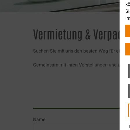
kö
Si
In
Vermietung & Verpach
Suchen Sie mit uns den besten Weg für eine er
Gemeinsam mit Ihren Vorstellungen und unserer
Name