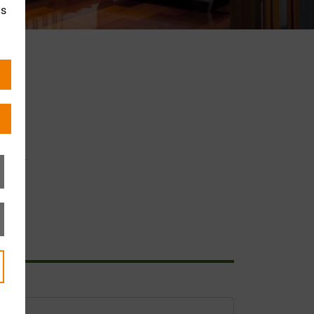
es
eters.