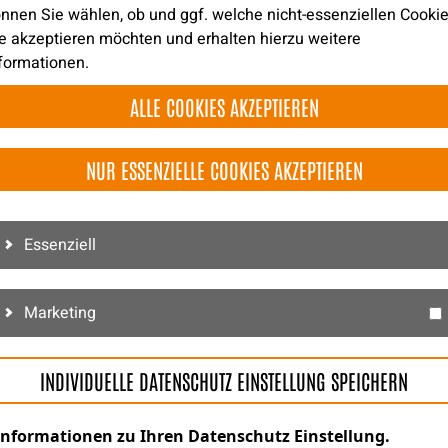
nnen Sie wählen, ob und ggf. welche nicht-essenziellen Cooki
e akzeptieren möchten und erhalten hierzu weitere
formationen.
tung
ALLE COOKIES AKZEPTIEREN
NUR ESSENZIELLE COOKIES AKZEPTIEREN
folgreiche Vermietung Ihrer Immobilie.
 Expertise garantieren wir die Ermittlung eines geeigneten Mi
Essenziell
Marketing
Nehmen Sie mit uns Kontakt auf
INDIVIDUELLE DATENSCHUTZ EINSTELLUNG SPEICHERN
Informationen zu Ihren Datenschutz Einstellung.