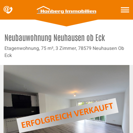
Skip
to
content
Neubauwohnung Neuhausen ob Eck
Etagenwohnung,
75 m²,
3 Zimmer,
78579 Neuhausen Ob
Eck