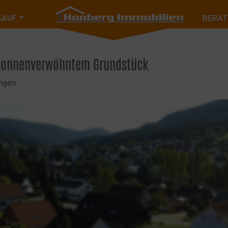
KAUF
BERA
 sonnenverwöhntem Grundstück
ngen