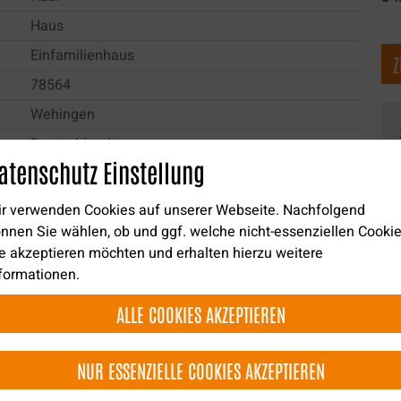
Haus
Einfamilienhaus
Z
78564
Wehingen
Deutschland
atenschutz Einstellung
170 m²
200 m²
r verwenden Cookies auf unserer Webseite. Nachfolgend
nnen Sie wählen, ob und ggf. welche nicht-essenziellen Cooki
806 m²
e akzeptieren möchten und erhalten hierzu weitere
4
formationen.
2
ALLE COOKIES AKZEPTIEREN
1
1
NUR ESSENZIELLE COOKIES AKZEPTIEREN
Gas