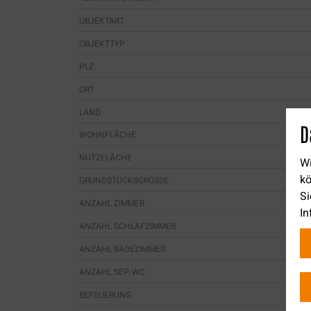
OBJEKTART
OBJEKTTYP
PLZ
ORT
LAND
D
WOHNFLÄCHE
NUTZFLÄCHE
Wi
kö
GRUNDSTÜCKSGRÖSSE
Si
ANZAHL ZIMMER
In
ANZAHL SCHLAFZIMMER
ANZAHL BADEZIMMER
ANZAHL SEP. WC
BEFEUERUNG