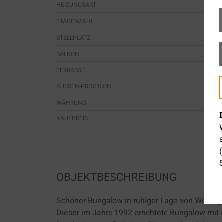
HEIZUNGSART
ETAGENZAHL
STELLPLATZ
BALKON
TERRASSE
AUSSEN-PROVISION
WÄHRUNG
KAUFPREIS
OBJEKTBESCHREIBUNG
Schöner Bungalow in ruhiger Lage von Wehin
Dieser im Jahre 1992 errichtete Bungalow mit 