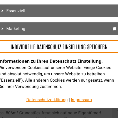
Zentral
Essenziell
1
0.00 €
Nein
Marketing
Ja
3,57%
INDIVIDUELLE DATENSCHUTZ EINSTELLUNG SPEICHERN
€
Informationen zu Ihren Datenschutz Einstellung.
399000.00 €
Wir verwenden Cookies auf unserer Website. Einige Cookies
sind absolut notwendig, um unsere Website zu betreiben
("Essenziell"). Alle anderen Cookies werden nur gesetzt, wenn
Sie ihrer Verwendung zustimmen.
Über die Auswahl bestimmter Cookies in den Akkordeon-
Datenschutzerklärung
|
Impressum
Elementen können Sie wählen, ob Sie "nur wesentliche Cookies
gen – willkommen zu Hause!
", "alle Cookies akzeptieren" oder "individuelle Datenschutz
ca. 806m² Grundstück freut sich auf neue Eigentümer!
Einstellung speichern" möchten.