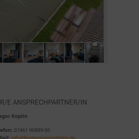
HR/E ANSPRECHPARTNER/IN
egor Koplin
lefon:
07461 90889-50
Mail:
info@honberg-immobilien.de