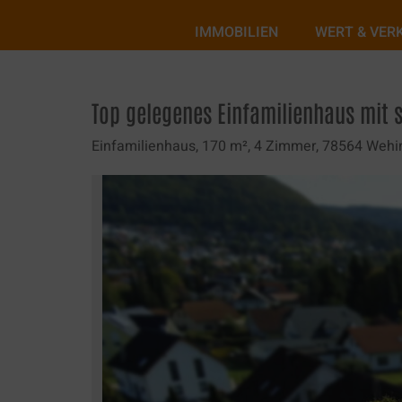
Skip
to
IMMOBILIEN
WERT & VER
content
Top gelegenes Einfamilienhaus mit
Einfamilienhaus,
170 m²,
4 Zimmer,
78564 Wehi