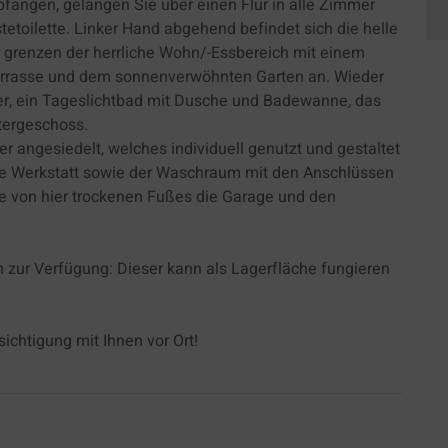
angen, gelangen Sie über einen Flur in alle Zimmer
tetoilette. Linker Hand abgehend befindet sich die helle
Die Zustimmung zur Verwendung von nicht essentiellen Cookie
r grenzen der herrliche Wohn/-Essbereich mit einem
ist freiwillig. Sie können Ihre Einstellungen auch nachträglich
errasse und dem sonnenverwöhnten Garten an. Wieder
über die Schaltfläche "Datenschutz Einstellung" ändern, die Sie
r, ein Tageslichtbad mit Dusche und Badewanne, das
im Fußbereich der Seite finden. Ergänzende Informationen
tergeschoss.
finden Sie in unseren Datenschutzbestimmungen.
r angesiedelt, welches individuell genutzt und gestaltet
ne Werkstatt sowie der Waschraum mit den Anschlüssen
Es besteht insbesondere das Risiko, dass Ihre Daten von US-
ie von hier trockenen Fußes die Garage und den
Behörden zu Kontroll- und Überwachungszwecken,
möglicherweise ohne Rechtsmittel, verarbeitet werden. Wenn
Sie auf "Nur essenzielle Cookies akzeptieren" klicken, findet die
 zur Verfügung: Dieser kann als Lagerfläche fungieren
oben beschriebene Übertragung nicht statt.
ichtigung mit Ihnen vor Ort!