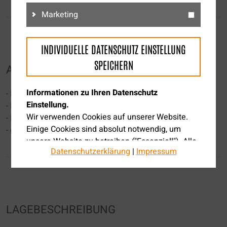
Marketing
INDIVIDUELLE DATENSCHUTZ EINSTELLUNG
SPEICHERN
AUSSTATTUNG
Informationen zu Ihren Datenschutz
- Einzelgarage
Einstellung.
- Kaminöfen
Wir verwenden Cookies auf unserer Website.
- Balkon
Einige Cookies sind absolut notwendig, um
- großzügiger Keller
unsere Website zu betreiben ("Essenziell"). Alle
Datenschutzerklärung
|
Impressum
anderen Cookies werden nur gesetzt, wenn Sie
ihrer Verwendung zustimmen.
Über die Auswahl bestimmter Cookies in den
Akkordeon-Elementen können Sie wählen, ob
LAGEBESCHREIBUNG
Sie "nur wesentliche Cookies ", "alle Cookies
akzeptieren" oder "individuelle Datenschutz