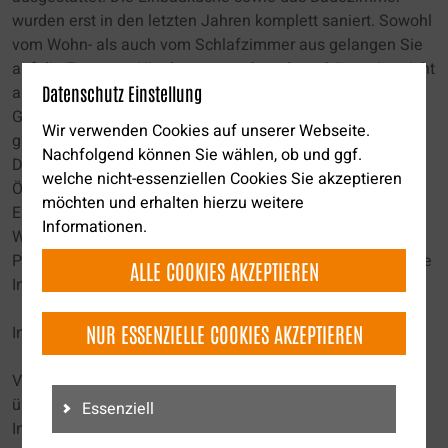
wurden erst in den letzten Jahren komplett saniert. Sowohl
vom Wohn- als auch vom Schlafzimmer aus gelangen Sie
auf die Terrasse: Hier hat man neben der schönen Aussicht
auch einen tollen Blick auf den nach unten verlaufenden
Datenschutz Einstellung
Garten. Dank seiner Lage ist Ruhe und Entspannung
Wir verwenden Cookies auf unserer Webseite.
garantiert!
Nachfolgend können Sie wählen, ob und ggf.
Das zweite Untergeschoss mit seinem 7500 Liter großen
welche nicht-essenziellen Cookies Sie akzeptieren
Öltank und seinem großzügigen Kellerraum, die
möchten und erhalten hierzu weitere
Einzelgarage und die Solaranlage für die
Informationen.
Warmwassererzeugung runden diese Angebot ab.
Platz und Räumlichkeiten zur freien Entfaltung bietet diese
ALLE COOKIES AKZEPTIEREN
Immobilie zur Genüge!
NUR ESSENZIELLE COOKIES AKZEPTIEREN
Interesse geweckt?
Vereinbaren Sie gleich einen Besichtigungstermin und
überzeugen Sie sich vor Ort von dieser traumhaften
Essenziell
Immobilie!