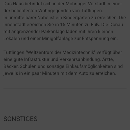
Das Haus befindet sich in der Möhringer Vorstadt in einer
Einstellung speichern" möchten.
der beliebtesten Wohngegenden von Tuttlingen.
In unmittelbarer Nähe ist ein Kindergarten zu erreichen. Die
Die Zustimmung zur Verwendung von nicht
Innenstadt erreichen Sie in 15 Minuten zu Fuß. Die Donau
essentiellen Cookies ist freiwillig. Sie können
mit angrenzender Parkanlage laden mit ihren kleinen
Ihre Einstellungen auch nachträglich über die
Lokalen und einer Minigolfanlage zur Entspannung ein.
Schaltfläche "Datenschutz Einstellung" ändern,
die Sie im Fußbereich der Seite finden.
Tuttlingen "Weltzentrum der Medizintechnik" verfügt über
Ergänzende Informationen finden Sie in
eine gute Infrastruktur und Verkehrsanbindung. Ärzte,
unseren Datenschutzbestimmungen.
Bäcker, Schulen und sonstige Einkaufsmöglichkeiten sind
jeweils in ein paar Minuten mit dem Auto zu erreichen.
Es besteht insbesondere das Risiko, dass Ihre
Daten von US-Behörden zu Kontroll- und
Überwachungszwecken, möglicherweise ohne
Rechtsmittel, verarbeitet werden. Wenn Sie auf
"Nur essenzielle Cookies akzeptieren" klicken,
findet die oben beschriebene Übertragung nicht
statt.
SONSTIGES