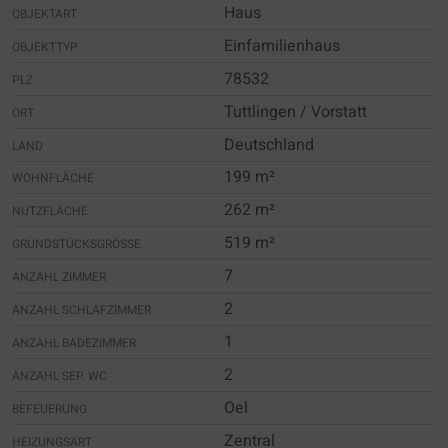
Haus
OBJEKTART
Einfamilienhaus
OBJEKTTYP
78532
PLZ
Tuttlingen / Vorstatt
ORT
Deutschland
LAND
199 m²
WOHNFLÄCHE
262 m²
NUTZFLÄCHE
519 m²
GRUNDSTÜCKSGRÖSSE
7
ANZAHL ZIMMER
2
ANZAHL SCHLAFZIMMER
1
ANZAHL BADEZIMMER
2
ANZAHL SEP. WC
Oel
BEFEUERUNG
Zentral
HEIZUNGSART