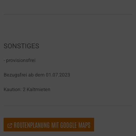
Schaltfläche "Datenschutz Einstellung" ändern,
die Sie im Fußbereich der Seite finden.
Ergänzende Informationen finden Sie in
unseren Datenschutzbestimmungen.
Es besteht insbesondere das Risiko, dass Ihre
SONSTIGES
Daten von US-Behörden zu Kontroll- und
Überwachungszwecken, möglicherweise ohne
- provisionsfrei
Rechtsmittel, verarbeitet werden. Wenn Sie auf
"Nur essenzielle Cookies akzeptieren" klicken,
Bezugsfrei ab dem 01.07.2023
findet die oben beschriebene Übertragung nicht
statt.
Kaution: 2 Kaltmieten
ROUTENPLANUNG MIT GOOGLE MAPS