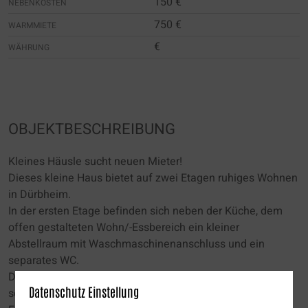
150 €
NEBENKOSTEN
750 €
WARMMIETE
€
WÄHRUNG
OBJEKTBESCHREIBUNG
Kleines Häusle sucht neuen Mieter!
Dieses kleine Haus bietet auf zwei Etagen ruhiges Wohnen
in Dürbheim.
In der ersten Etage befinden sich neben der Küche, dem
offen gestalteten Wohn/-Essbereich ein kleiner
Abstellraum mit Waschmaschinenanschluss und ein
separates WC.
Durch die hintere Türe gelangt man in einen Lagerraum
Datenschutz Einstellung
sowie in den Garten.