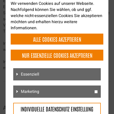
Eine Etage weiter oben befindet sich das
Wir verwenden Cookies auf unserer Webseite.
Elternschlafzimmer sowie die Kinderzimmer. In diesem
Nachfolgend können Sie wählen, ob und ggf.
Stock liegt auch das Tageslichtbad mit Dusche und Wanne
welche nicht-essenziellen Cookies Sie akzeptieren
sowie ebenfalls ein separat gelegenes WC.
möchten und erhalten hierzu weitere
Von diesem Stock gibt es einen direkten Zugang zur
Informationen.
Terrasse.
ALLE COOKIES AKZEPTIEREN
Im Untergeschoss befindet sich die Garage sowie zwei
weitere Räumlichkeiten zum lagern.
NUR ESSENZIELLE COOKIES AKZEPTIEREN
Interesse geweckt? Wir freuen uns auf eine Besichtigung
mit Ihnen vor Ort.
Essenziell
Marketing
AUSSTATTUNG
INDIVIDUELLE DATENSCHUTZ EINSTELLUNG