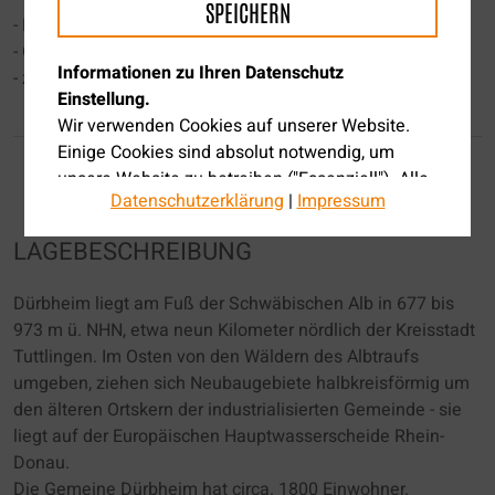
SPEICHERN
- Einbauküche
- Garage 50 €
Informationen zu Ihren Datenschutz
- zweiter Stellplatz nach Absprache möglich
Einstellung.
Wir verwenden Cookies auf unserer Website.
Einige Cookies sind absolut notwendig, um
unsere Website zu betreiben ("Essenziell"). Alle
Datenschutzerklärung
|
Impressum
anderen Cookies werden nur gesetzt, wenn Sie
ihrer Verwendung zustimmen.
LAGEBESCHREIBUNG
Über die Auswahl bestimmter Cookies in den
Akkordeon-Elementen können Sie wählen, ob
Dürbheim liegt am Fuß der Schwäbischen Alb in 677 bis
Sie "nur wesentliche Cookies ", "alle Cookies
973 m ü. NHN, etwa neun Kilometer nördlich der Kreisstadt
akzeptieren" oder "individuelle Datenschutz
Tuttlingen. Im Osten von den Wäldern des Albtraufs
Einstellung speichern" möchten.
umgeben, ziehen sich Neubaugebiete halbkreisförmig um
den älteren Ortskern der industrialisierten Gemeinde - sie
Die Zustimmung zur Verwendung von nicht
liegt auf der Europäischen Hauptwasserscheide Rhein-
essentiellen Cookies ist freiwillig. Sie können
Donau.
Ihre Einstellungen auch nachträglich über die
Die Gemeine Dürbheim hat circa. 1800 Einwohner.