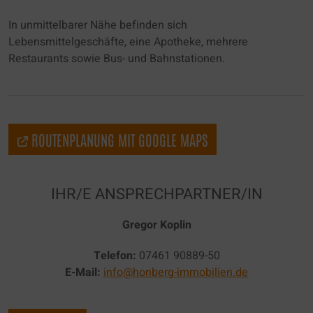
Einstellung speichern" möchten.
In unmittelbarer Nähe befinden sich
Lebensmittelgeschäfte, eine Apotheke, mehrere
Die Zustimmung zur Verwendung von nicht
Restaurants sowie Bus- und Bahnstationen.
essentiellen Cookies ist freiwillig. Sie können
Ihre Einstellungen auch nachträglich über die
Schaltfläche "Datenschutz Einstellung" ändern,
die Sie im Fußbereich der Seite finden.
Ergänzende Informationen finden Sie in
ROUTENPLANUNG MIT GOOGLE MAPS
unseren Datenschutzbestimmungen.
Es besteht insbesondere das Risiko, dass Ihre
IHR/E ANSPRECHPARTNER/IN
Daten von US-Behörden zu Kontroll- und
Überwachungszwecken, möglicherweise ohne
Gregor Koplin
Rechtsmittel, verarbeitet werden. Wenn Sie auf
"Nur essenzielle Cookies akzeptieren" klicken,
Telefon:
07461 90889-50
findet die oben beschriebene Übertragung nicht
E-Mail:
info@honberg-immobilien.de
statt.